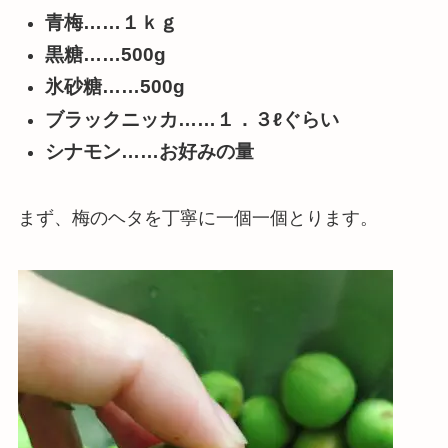
青梅……１ｋｇ
黒糖……500g
氷砂糖……500g
ブラックニッカ……１．３ℓぐらい
シナモン……お好みの量
まず、梅のヘタを丁寧に一個一個とります。