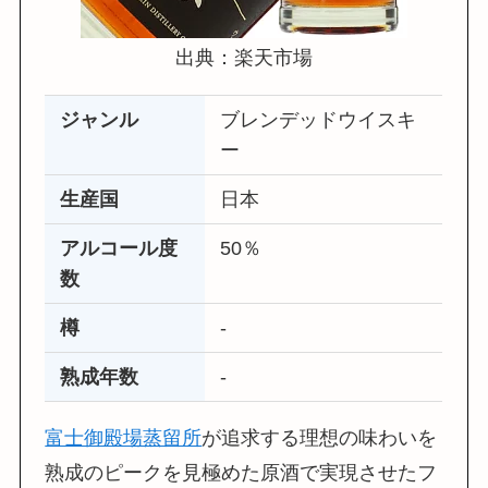
出典：楽天市場
ジャンル
ブレンデッドウイスキ
ー
生産国
日本
アルコール度
50％
数
樽
‐
熟成年数
‐
富士御殿場蒸留所
が追求する理想の味わいを
熟成のピークを見極めた原酒で実現させたフ