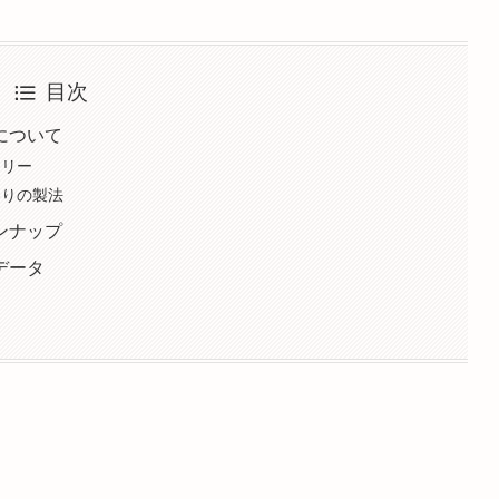
目次
所について
ーリー
だわりの製法
インナップ
所データ