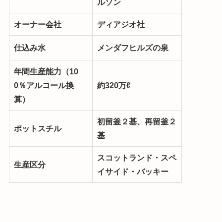
ルソン
オーナー会社
ディアジオ社
仕込み水
メンダフヒルズの泉
年間生産能力（10
0％アルコール換
約320万ℓ
算）
初留釜２基、再留釜２
ポットスチル
基
スコットランド・スペ
生産区分
イサイド・バッキー