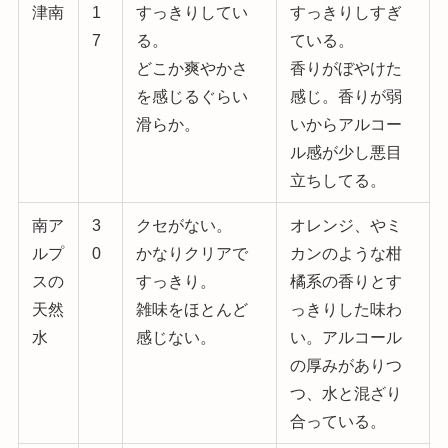
津南
1
すっきりしてい
すっきりしすぎ
7
る。
ている。
どこか爽やかさ
香りがぼやけた
を感じるぐらい
感じ。
香りが弱
滑らか
。
いからアルコー
ル感が少し悪目
立ちしてる
。
南ア
3
クセがない。
オレンジ、やミ
ルプ
0
かなりクリアで
カンのような柑
スの
すっきり。
橘系の香りとす
天然
雑味をほとんど
っきりした味わ
水
感じない
。
い
。アルコール
の厚みがありつ
つ、水と混ざり
合っている。