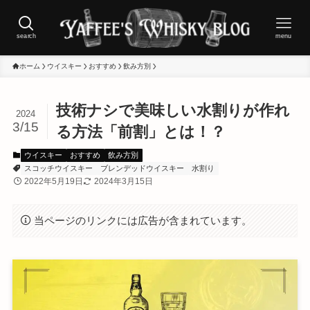
search
menu
ホーム
ウイスキー
おすすめ
飲み方別
技術ナシで美味しい水割りが作れ
2024
3/15
る方法「前割」とは！？
ウイスキー
おすすめ
飲み方別
スコッチウイスキー
ブレンデッドウイスキー
水割り
2022年5月19日
2024年3月15日
当ページのリンクには広告が含まれています。