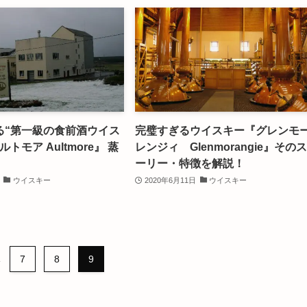
る“第一級の食前酒ウイス
完璧すぎるウイスキー『グレンモ
トモア Aultmore』 蒸
レンジィ Glenmorangie』その
ーリー・特徴を解説！
ウイスキー
2020年6月11日
ウイスキー
.
7
8
9