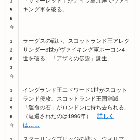
「サマーレッド」がアイラ島北岸でヴァイ
1
キング軍を破る。
5
6
年
ラーグスの戦い。スコットランド王アレク
1
サンダー3世がヴァイキング軍ホーコン4
2
世を破る。「アザミの伝説」誕生。
6
3
年
イングランド王エドワード1世がスコット
1
ランド侵攻。スコットランド王国消滅。
2
「運命の石」がロンドンに持ち去られる。
9
（返還されたのは1996年）
詳しく
6
は……
年
スターリングブリッジの戦い。ウィリア
1