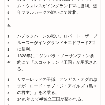
ム・ウォレスがイングランド軍に勝利。翌
2
年ファルカークの戦いにて敗北。
9
7
年
バノックバーンの戦い。ロバート・ザ・ブ
1
ルース王がイングランド王エドワード2世
3
に勝利。
1
1328年にエジンバラ・ノーサンプトン条
4
約にて「スコットランド王国」が承認され
年
る。
サマーレッドの子孫、アンガス・オグの息
1
子が「ロード・オブ・ジ・アイルズ（島々
3
の君主）」を名乗る。
3
1493年まで半独立王国が築かれる。
6