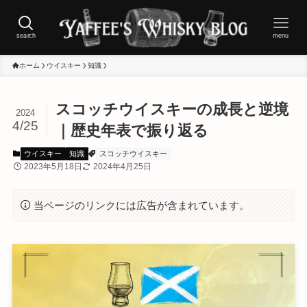
search
menu
ホーム
ウイスキー
知識
スコッチウイスキーの成長と逆境
2024
4/25
｜歴史年表で振り返る
ウイスキー
知識
スコッチウイスキー
2023年5月18日
2024年4月25日
当ページのリンクには広告が含まれています。