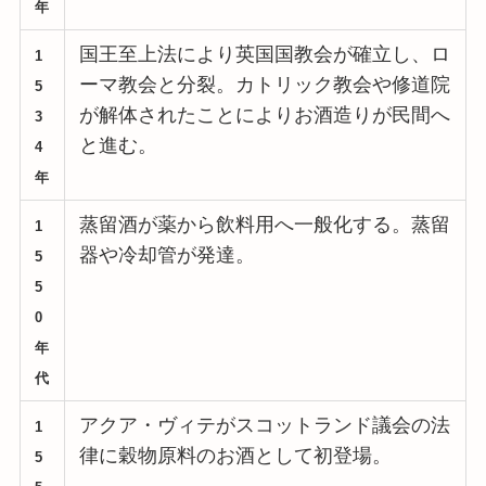
年
国王至上法により英国国教会が確立し、ロ
1
ーマ教会と分裂。カトリック教会や修道院
5
が解体されたことによりお酒造りが民間へ
3
と進む。
4
年
蒸留酒が薬から飲料用へ一般化する。蒸留
1
器や冷却管が発達。
5
5
0
年
代
アクア・ヴィテがスコットランド議会の法
1
律に穀物原料のお酒として初登場。
5