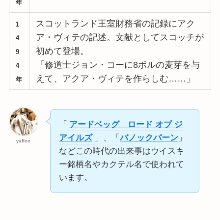
年
スコットランド王室財務省の記録にアク
1
ア・ヴィテの記述。文献としてスコッチが
4
初めて登場。
9
「修道士ジョン・コーに8ボルの麦芽を与
4
えて、アクア・ヴィテを作らしむ……」
年
「
アードベッグ ロード オブ ジ
アイルズ
」、「
バノックバーン
」
yaffee
などこの時代の出来事はウイスキ
ー銘柄名やカクテル名で使われて
います。