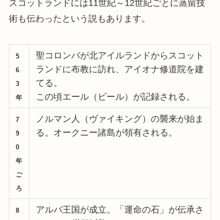
スコットランドには11世紀～12世紀ごとに蒸留技
術も伝わったという説もあります。
聖コロンバが北アイルランドからスコット
5
ランドに布教に訪れ、アイオナ修道院を建
6
てる。
3
この頃エール（ビール）が記録される。
年
ノルマン人（ヴァイキング）の襲来が始ま
7
る。オークニー諸島が領有される。
9
0
年
ご
ろ
アルバ王国が成立。「運命の石」が伝承さ
8