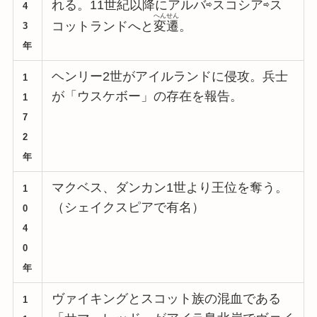
れる。11世紀以降にアルバ⇨スコシア⇨ス
4
へんせん
コットランドへと
変遷
。
3
年
ヘンリー2世がアイルランドに侵攻。兵士
1
が「ウスケボー」の存在を報告。
1
7
2
年
マクベス、ダンカン1世より王位を奪う。
1
（シェイクスピアで有名）
0
4
0
年
ヴァイキングとスコット族の混血である
1