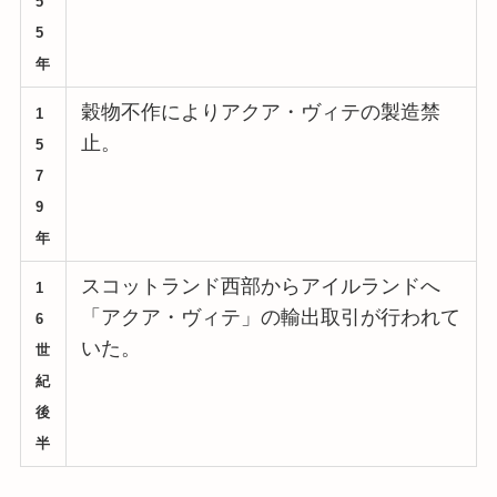
5
5
年
穀物不作によりアクア・ヴィテの製造禁
1
止。
5
7
9
年
スコットランド西部からアイルランドへ
1
「アクア・ヴィテ」の輸出取引が行われて
6
いた。
世
紀
後
半