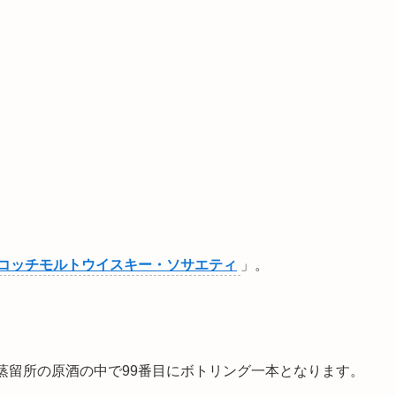
コッチモルトウイスキー・ソサエティ
」。
蒸留所の原酒の中で99番目にボトリング一本となります。