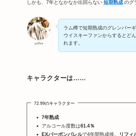
しかも、7年となかなか出回らない
短期熟成
のグ
ラム樽で短期熟成のグレンバー
ウイスキーファンからするとど
れます。
yaffee
キャラクターは……
72.99のキャラクター
7年熟成
アルコール度数は
61.4％
EXバーボンバレル
で4年間熟成後
、リフィ