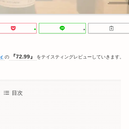
『72.99』
ィ
の
をテイスティングレビューしていきます。
目次