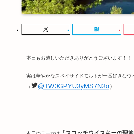
本日もお越しいただきありがとうございます！！
実は華やかなスペイサイドモルトが一番好きなウイス
@TW0GPYU3yMS7N3o
）
（
「スコッチウイスキーの聖地
本日のテーマは