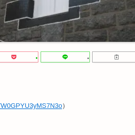
W0GPYU3yMS7N3o
）