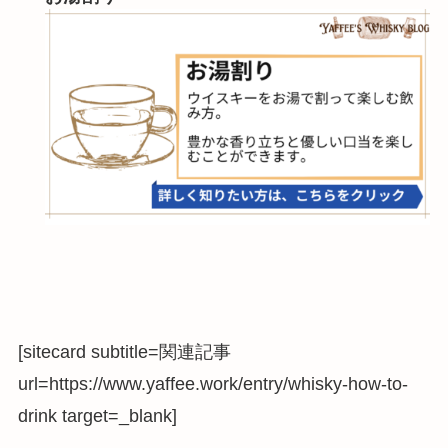
[sitecard subtitle=関連記事
url=https://www.yaffee.work/entry/whisky-how-to-
drink target=_blank]